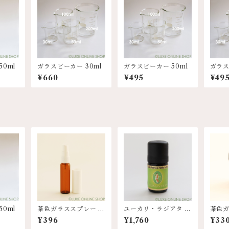
0ml
ガラスビーカー 30ml
ガラスビーカー 50ml
ガラス
¥660
¥495
¥49
0ml
茶色ガラススプレー 5
ユーカリ・ラジアタ bi
茶色ガ
ml
o 5ml
¥396
¥1,760
¥33