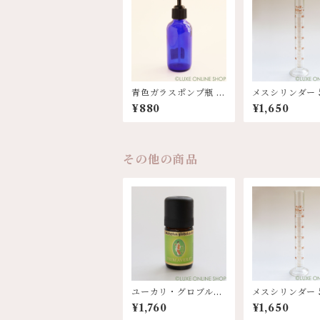
青色ガラスポンプ瓶 12
メスシリンダー 5
0ml
¥880
¥1,650
その他の商品
ユーカリ・グロブルス
メスシリンダー 5
bio 5ml
¥1,760
¥1,650