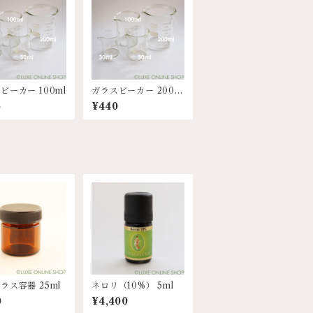
ビーカー 100ml
ガラスビーカー 200m
l
5
¥440
ラス容器 25ml
ネロリ（10%） 5ml
0
¥4,400