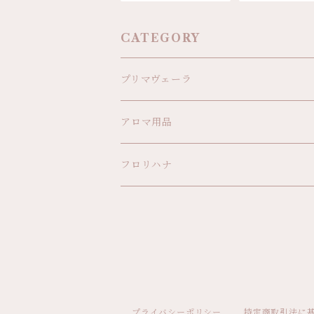
CATEGORY
プリマヴェーラ
精油
アロマ用品
植物オイル
フロリハナ
ボディオイル
アロマ雑貨
プライバシーポリシー
特定商取引法に