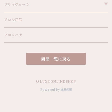
プリマヴェーラ
精油
アロマ用品
植物オイル
フロリハナ
ボディオイル
商品一覧に戻る
アロマ雑貨
© LUXE ONLINE SHOP
Powered by