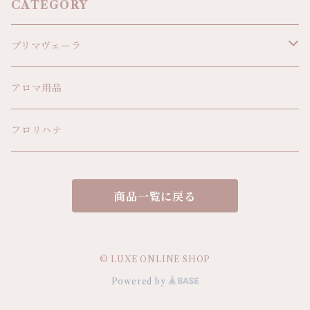
CATEGORY
プリマヴェーラ
精油
アロマ用品
植物オイル
フロリハナ
ボディオイル
商品一覧に戻る
アロマ雑貨
© LUXE ONLINE SHOP
Powered by