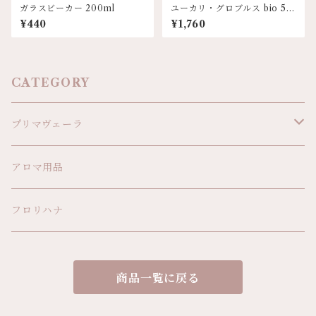
ガラスビーカー 200ml
ユーカリ・グロブルス bio 5m
l
¥440
¥1,760
CATEGORY
プリマヴェーラ
精油
アロマ用品
植物オイル
フロリハナ
ボディオイル
商品一覧に戻る
アロマ雑貨